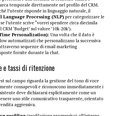
 marca temporale direttamente nel profilo del CRM.
hé l’utente risponde in linguaggio naturale, il
l Language Processing (NLP)
per categorizzare le
 se l’utente scrive “vorrei spendere circa diecimila
l CRM ‘Budget’ sul valore ’10k-20k’).
Time Personalization):
Una volta che il dato è
low automatizzati che personalizzano la successiva
a attraverso sequenze di email marketing
sposte fornite durante la chat.
 e tassi di ritenzione
test sul campo riguarda la gestione del tono di voce
emamente consapevoli e riconoscono immediatamente i
ssistente deve dichiararsi esplicitamente come un
enere uno stile comunicativo trasparente, orientato
vendita aggressiva.
ve profiling
(profilazione progressiva) all’interno