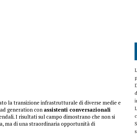
L
p
D
d
i
 la transizione infrastrutturale di diverse medie e
L
lead generation con
assistenti conversazionali
c
ndali. I risultati sul campo dimostrano che non si
a, ma di una straordinaria opportunità di
S
s