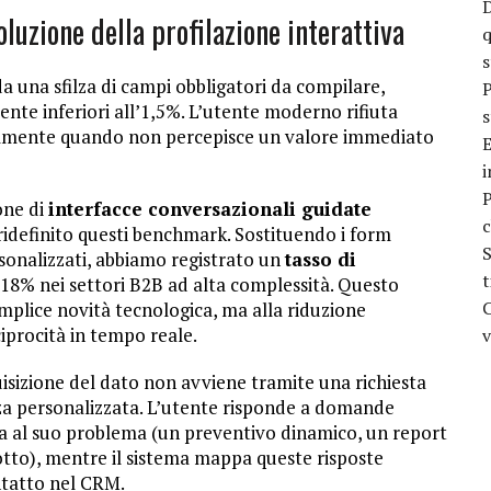
D
voluzione della profilazione interattiva
q
 da una sfilza di campi obbligatori da compilare,
P
nte inferiori all’1,5%. L’utente moderno rifiuta
s
cialmente quando non percepisce un valore immediato
E
i
P
one di
interfacce conversazionali guidate
c
ridefinito questi benchmark. Sostituendo i form
S
ersonalizzati, abbiamo registrato un
tasso di
t
l 18% nei settori B2B ad alta complessità. Questo
C
mplice novità tecnologica, ma alla riduzione
eciprocità in tempo reale.
v
uisizione del dato non avviene tramite una richiesta
za personalizzata. L’utente risponde a domande
a al suo problema (un preventivo dinamico, un report
to), mentre il sistema mappa queste risposte
ntatto nel CRM.